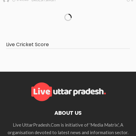
Live Cricket Score
ABOUT US
Live UttarPradesh.Com is initiative of 'Media Matrix', A
organisation devoted to latest news and information sector.