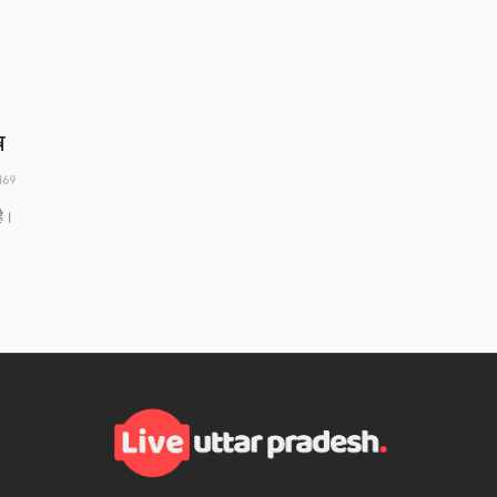
र
469
है।