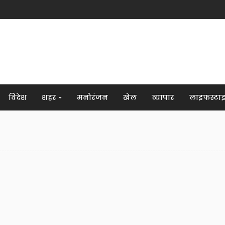
विदेश
शहर
मनोरंजन
खेल
व्यापार
लाइफस्टा