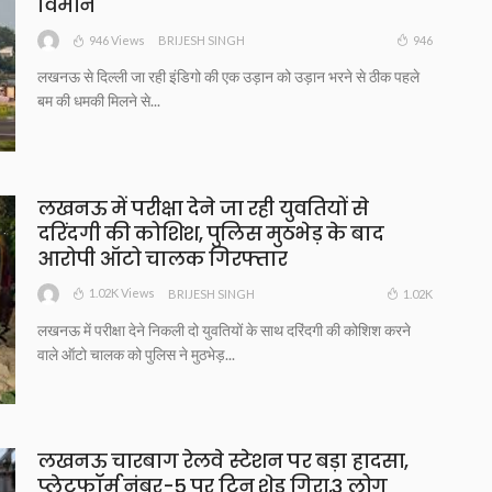
विमान
946 Views
946
BRIJESH SINGH
लखनऊ से दिल्ली जा रही इंडिगो की एक उड़ान को उड़ान भरने से ठीक पहले
बम की धमकी मिलने से...
लखनऊ में परीक्षा देने जा रही युवतियों से
दरिंदगी की कोशिश, पुलिस मुठभेड़ के बाद
आरोपी ऑटो चालक गिरफ्तार
1.02K Views
1.02K
BRIJESH SINGH
लखनऊ में परीक्षा देने निकली दो युवतियों के साथ दरिंदगी की कोशिश करने
वाले ऑटो चालक को पुलिस ने मुठभेड़...
लखनऊ चारबाग रेलवे स्टेशन पर बड़ा हादसा,
प्लेटफॉर्म नंबर-5 पर टिन शेड गिरा,3 लोग