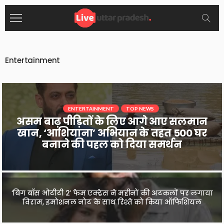
Entertainment
ENTERTAINMENT
ENTERTAINMENT
TOP NEWS
TOP NEWS
टीवी एक्ट्रेस अदिति शर्मा ने पति, सास और ननद
असम बाढ़ पीड़ितों के लिए आगे आए सलमान
पर दर्ज कराई घरेलू हिंसा की FIR, मारपीट और
खान, ‘आशियाना’ अभियान के तहत 500 घर
बनाने की पहल को दिया समर्थन
स्त्रीधन हड़पने के लगाए आरोप
‘बिग बॉस ओटीटी 2’ फेम एक्ट्रेस ने महीनों की अटकलों पर लगाया
‘स्पाइडर-मैन: ब्रांड न्यू डे’ का बॉक्स ऑफिस पर धमाका, भारत में दो
विराम, इमोशनल नोट के साथ रिश्ते को किया ऑफिशियल
दिन में 100 करोड़ क्लब में एंट्री