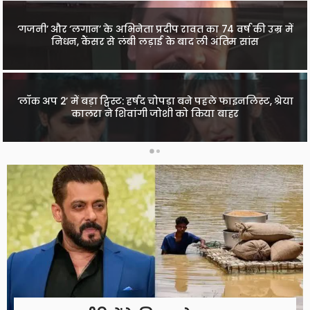
‘गजनी’ और ‘लगान’ के अभिनेता प्रदीप रावत का 74 वर्ष की उम्र में
‘स्पाइडर-मैन: ब्रांड न्यू डे’ का धमाकेदार आगाज़, भारत में हॉलीवुड
फिल्मों की सबसे बड़ी ओपनिंग; ‘एवेंजर्स: एंडगेम’ का रिकॉर्ड टूटा
निधन, कैंसर से लंबी लड़ाई के बाद ली अंतिम सांस
कॉमेडी, टीमवर्क और सिनेमा पर राहुल हरित के बेबाक जवाब, अंकित
‘लॉक अप 2’ में बड़ा ट्विस्ट: हर्षद चोपड़ा बने पहले फाइनलिस्ट, श्रेया
कालरा ने शिवांगी जोशी को किया बाहर
गोयल का एक्सक्लूसिव इंटरव्यू