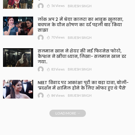
56 Views
BRIJESH SINGH
लॉक अप 2 में श्रेया कालरा का भावुक खुलासा,
बचपन के यौन शोषण का दर्द पहली बार किया
साझा
70 Views
BRIJESH SINGH
सलमान खान ने शेयर की नई फिटनेस फोटो,
कैप्शन ने खींचा ध्यान, लिखा- सलमान खान डर
गया..
83 Views
BRIJESH SINGH
NEET विवाद पर आकांक्षा पुरी का बड़ा दावा, बोलीं-
‘प्रदर्शन में शामिल होने के लिए ऑफर हुए थे पैसे’
84 Views
BRIJESH SINGH
LOAD MORE