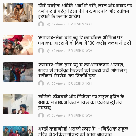
टीवी एक्ट्रेस अदिति शर्मा ने पति, सास और ननद पर
दर्ज कराई घरेलू हिंसा की FIR, मारपीट और स्त्रीधन
हड़पने के लगाए आरोप
37 Views
BRIJESH SINGH
‘स्पाइडर-मैन: ब्रांड न्यू डे’ का बॉक्स ऑफिस पर
धमाका, भारत में दो दिन में 100 करोड़ क्लब में एंट्री
62 Views
BRIJESH SINGH
‘स्पाइडर-मैन: ब्रांड न्यू डे’ का धमाकेदार आगाज़,
भारत में हॉलीवुड फिल्मों की सबसे बड़ी ओपनिंग;
‘एवेंजर्स: एंडगेम’ का रिकॉर्ड टूटा
55 Views
BRIJESH SINGH
कॉमेडी, टीमवर्क और सिनेमा पर राहुल हरित के
बेबाक जवाब, अंकित गोयल का एक्सक्लूसिव
इंटरव्यू
53 Views
BRIJESH SINGH
अच्छी कहानी ही असली स्टार है” – निर्देशक राहुल
हरित से अंकित गोयल की खास बातचीत