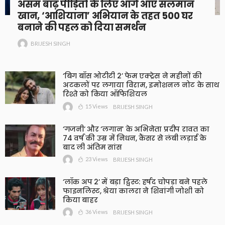
असम बाढ़ पीड़ितों के लिए आगे आए सलमान
खान, ‘आशियाना’ अभियान के तहत 500 घर
बनाने की पहल को दिया समर्थन
BRIJESH SINGH
‘बिग बॉस ओटीटी 2’ फेम एक्ट्रेस ने महीनों की
अटकलों पर लगाया विराम, इमोशनल नोट के साथ
रिश्ते को किया ऑफिशियल
15 Views
BRIJESH SINGH
‘गजनी’ और ‘लगान’ के अभिनेता प्रदीप रावत का
74 वर्ष की उम्र में निधन, कैंसर से लंबी लड़ाई के
बाद ली अंतिम सांस
23 Views
BRIJESH SINGH
‘लॉक अप 2’ में बड़ा ट्विस्ट: हर्षद चोपड़ा बने पहले
फाइनलिस्ट, श्रेया कालरा ने शिवांगी जोशी को
किया बाहर
36 Views
BRIJESH SINGH