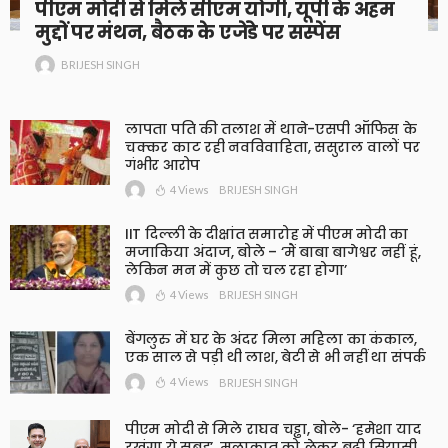
पीएम मोदी से मिले सीएम योगी, यूपी के अहम
मुद्दों पर मंथन, बैठक के एजेंडे पर सस्पेंस
BRIJESH SINGH
लापता पति की तलाश में थाने-एसपी ऑफिस के
चक्कर काट रही नवविवाहिता, ससुराल वालों पर
गंभीर आरोप
4 Views
BRIJESH SINGH
IIT दिल्ली के दीक्षांत समारोह में पीएम मोदी का
मजाकिया अंदाज, बोले – ‘मैं बाबा बागेश्वर नहीं हूं,
लेकिन मन में कुछ तो चल रहा होगा’
4 Views
BRIJESH SINGH
बेंगलुरु में घर के अंदर मिला महिला का कंकाल,
एक साल से पड़ी थी लाश, बेटी से भी नहीं था संपर्क
4 Views
BRIJESH SINGH
पीएम मोदी से मिले राघव चड्ढा, बोले- ‘हमेशा याद
रखूंगा ये सुबह’, मुलाकात को लेकर बढ़ी सियासी