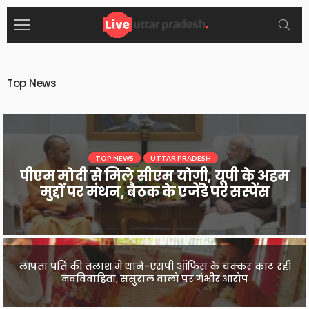
Top News
NATIONAL
TOP NEWS
TOP NEWS
UTTAR PRADESH
पीएम मोदी से मिले राघव चड्ढा, बोले- ‘हमेशा याद
पीएम मोदी से मिले सीएम योगी, यूपी के अहम
रखूंगा ये सुबह’, मुलाकात को लेकर बढ़ी सियासी
मुद्दों पर मंथन, बैठक के एजेंडे पर सस्पेंस
चर्चा
उत्तराखंड में घर बसाना चाहते हैं ऋषभ पंत, CM धामी से जमीन दिलाने
लापता पति की तलाश में थाने-एसपी ऑफिस के चक्कर काट रही
नवविवाहिता, ससुराल वालों पर गंभीर आरोप
की लगाई गुहार