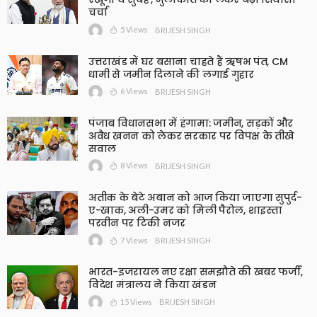
चर्चा
5 Views
BRIJESH SINGH
उत्तराखंड में घर बसाना चाहते हैं ऋषभ पंत, CM
धामी से जमीन दिलाने की लगाई गुहार
6 Views
BRIJESH SINGH
पंजाब विधानसभा में हंगामा: जमीन, सड़कों और
अवैध खनन को लेकर सरकार पर विपक्ष के तीखे
सवाल
8 Views
BRIJESH SINGH
अतीक के बेटे अबान को आज किया जाएगा सुपुर्द-
ए-खाक, अली-उमर को मिली पैरोल, शाइस्ता
परवीन पर टिकी नजर
7 Views
BRIJESH SINGH
भारत-इजरायल नए रक्षा समझौते की खबर फर्जी,
विदेश मंत्रालय ने किया खंडन
15 Views
BRIJESH SINGH