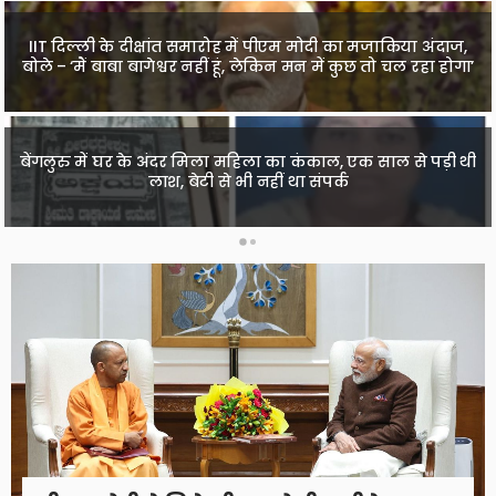
IIT दिल्ली के दीक्षांत समारोह में पीएम मोदी का मजाकिया अंदाज,
पंजाब विधानसभा में हंगामा: जमीन, सड़कों और अवैध खनन को
बोले – ‘मैं बाबा बागेश्वर नहीं हूं, लेकिन मन में कुछ तो चल रहा होगा’
लेकर सरकार पर विपक्ष के तीखे सवाल
अतीक के बेटे अबान को आज किया जाएगा सुपुर्द-ए-खाक, अली-उमर
बेंगलुरु में घर के अंदर मिला महिला का कंकाल, एक साल से पड़ी थी
को मिली पैरोल, शाइस्ता परवीन पर टिकी नजर
लाश, बेटी से भी नहीं था संपर्क