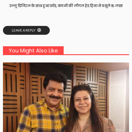
उल्लू डिजिटल के साथ हुआ फ्रॉड, कंपनी की लीगल हेड हिना ने वसूले 15 लाख
LEAVE A REPLY
You Might Also Like