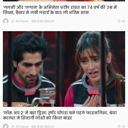
‘गजनी’ और ‘लगान’ के अभिनेता प्रदीप रावत का 74 वर्ष की उम्र में
निधन, कैंसर से लंबी लड़ाई के बाद ली अंतिम सांस
42 Views
42
BRIJESH SINGH
‘लॉक अप 2’ में बड़ा ट्विस्ट: हर्षद चोपड़ा बने पहले फाइनलिस्ट, श्रेया
कालरा ने शिवांगी जोशी को किया बाहर
55 Views
55
BRIJESH SINGH