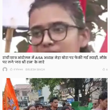
रांची छात्र आंदोलन में AISA अध्यक्ष नेहा बोरा पर फेंकी गई स्याही, मौके
पर लगे ‘जय श्री राम’ के नारे
6 Views
6
BRIJESH SINGH