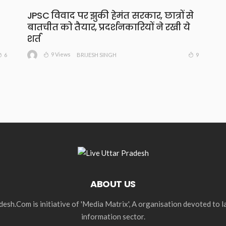
JPSC विवाद पर झुकी हेमंत सरकार, छात्रों से
बातचीत को तैयार, प्रदर्शनकारियों ने रखी ये
शर्त
9 Views
6
9
BRIJESH SINGH
ABOUT US
esh.Com is initiative of 'Media Matrix', A organisation devoted to 
information sector.