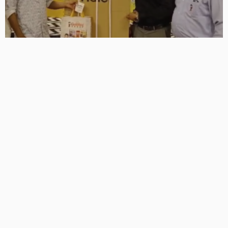
गोल्डी मसाले की ‘खरीदो और जीतो’ स्कीम का ग्रैंड फिनाले, लकी ड्रॉ में
ग्राहकों ने जीते टीवी, फ्रिज समेत कई इनाम
4 Views
4
BRIJESH SINGH