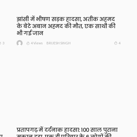
झांसी में भीषण सड़क हादसा, अतीक अहमद
के बेटे अबान अहमद की मौत, एक साथी की
भी गई जान
4 Views
3
4
BRIJESH SINGH
प्रतापगढ़ में दर्दनाक हादसा: 100 साल पुराना
़ा
मकान ढहा, एक ही परिवार के 6 लोगों की