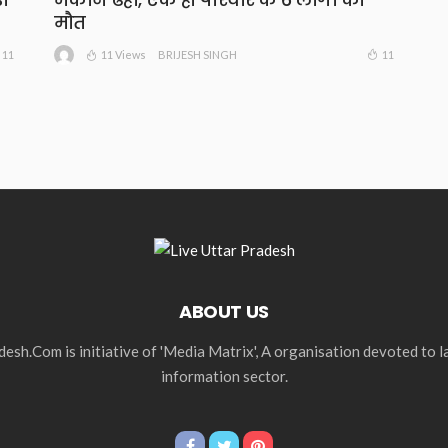
मौत
11 Views
11
11
BRIJESH SINGH
ABOUT US
esh.Com is initiative of 'Media Matrix', A organisation devoted to 
information sector.