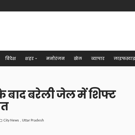
विदेश
शहर
मनोरंजन
खेल
व्यापार
लाइफस्टा
 बाद बरेली जेल में शिफ्ट
ित
City News
Uttar Pradesh