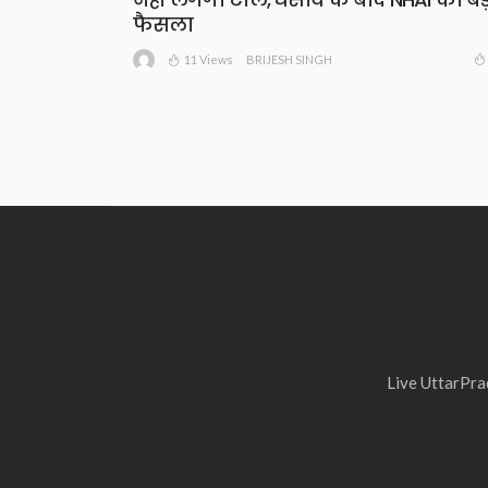
फैसला
11 Views
BRIJESH SINGH
Live UttarPrad