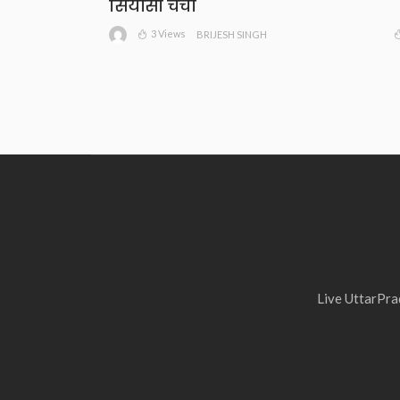
सियासी चर्चा
3 Views
BRIJESH SINGH
Live UttarPrad