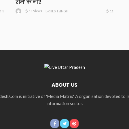
राम’ के नारे
11 Views
3
11
BRIJESH SINGH
ABOUT US
esh.Com is initiative of 'Media Matrix', A organisation devoted to 
information sector.