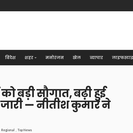
विदेश
शहर
मनोरंजन
खेल
व्यापार
लाइफस्टा
ं को बड़ी सौगात, बढ़ी हुई
 जारी — नीतीश कुमार ने
Regional
Top News