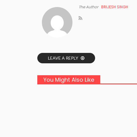
The Author
BRIJESH SINGH
LEAVE A REPLY
You Might Also Like