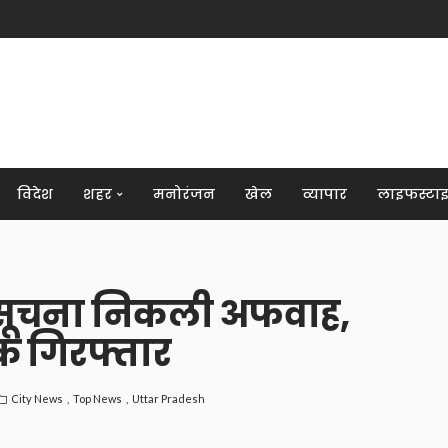
विदेश
शहर
मनोरंजन
खेल
व्यापार
लाइफस्टा
 सूचना निकली अफवाह,
क गिरफ्तार
City News
Top News
Uttar Pradesh