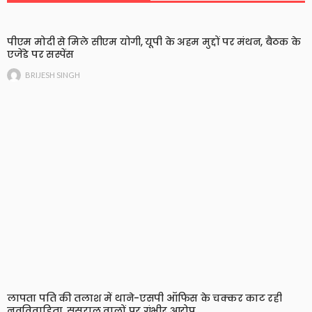
पीएम मोदी से मिले सीएम योगी, यूपी के अहम मुद्दों पर मंथन, बैठक के
एजेंडे पर सस्पेंस
BRIJESH SINGH
लापता पति की तलाश में थाने-एसपी ऑफिस के चक्कर काट रही
नवविवाहिता, ससुराल वालों पर गंभीर आरोप