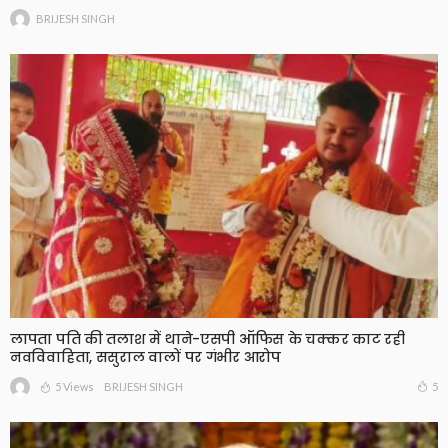
BRIJESH SINGH
लापता पति की तलाश में थाने-एसपी ऑफिस के चक्कर काट रही
नवविवाहिता, ससुराल वालों पर गंभीर आरोप
5 Views
5
BRIJESH SINGH