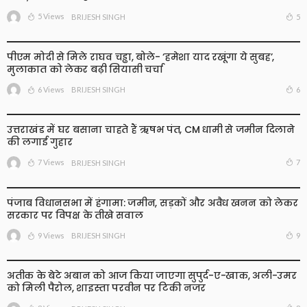
5 Views
5
BRIJESH SINGH
पीएम मोदी से मिले राघव चड्ढा, बोले- ‘हमेशा याद रखूंगा ये सुबह’,
मुलाकात को लेकर बढ़ी सियासी चर्चा
6 Views
6
BRIJESH SINGH
उत्तराखंड में घर बसाना चाहते हैं ऋषभ पंत, CM धामी से जमीन दिलाने
की लगाई गुहार
7 Views
7
BRIJESH SINGH
पंजाब विधानसभा में हंगामा: जमीन, सड़कों और अवैध खनन को लेकर
सरकार पर विपक्ष के तीखे सवाल
9 Views
9
BRIJESH SINGH
अतीक के बेटे अबान को आज किया जाएगा सुपुर्द-ए-खाक, अली-उमर
को मिली पैरोल, शाइस्ता परवीन पर टिकी नजर