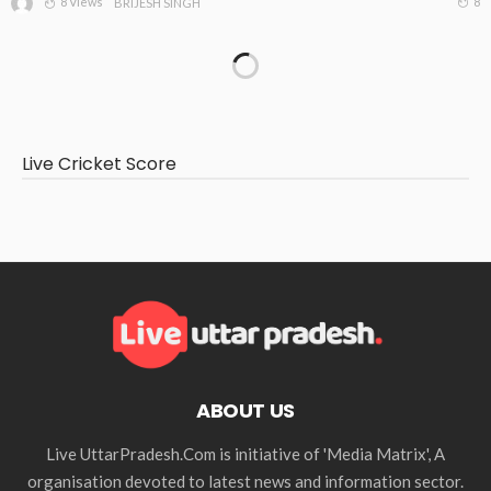
8 Views
8
BRIJESH SINGH
Live Cricket Score
ABOUT US
Live UttarPradesh.Com is initiative of 'Media Matrix', A
organisation devoted to latest news and information sector.