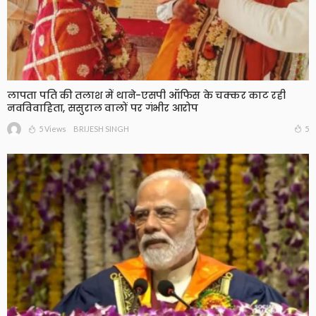
लापता पति की तलाश में थाने-एसपी ऑफिस के चक्कर काट रही
नवविवाहिता, ससुराल वालों पर गंभीर आरोप
5 Views
5
BRIJESH SINGH