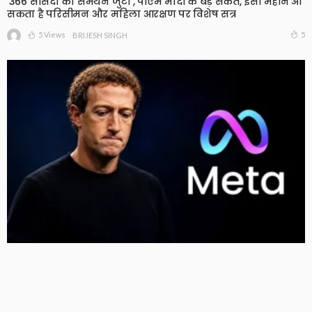
‘366 सांसदों का समर्थन जुटा’, पीएम मोदी के बड़े संकेत, इसी महीने आ
सकता है परिसीमन और महिला आरक्षण पर विशेष सत्र
5 Views
5
BRIJESH SINGH
Meta को न्यू मेक्सिको कोर्ट का बड़ा झटका, युवाओं को नुकसान
पहुंचाने के मामले में करीब 5,000 करोड़ रुपये का जुर्माना
12 Views
12
BRIJESH SINGH