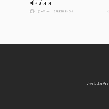
भी गई जान
4 Views
BRIJESH SINGH
Live UttarPrad