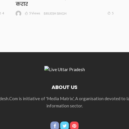
करार
5 Views
4
5
BRIJESH SINGH
ABOUT US
esh.Com is initiative of 'Media Matrix', A organisation devoted to 
information sector.