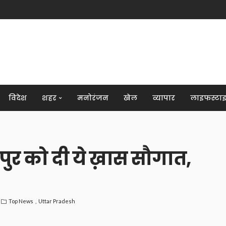
विदेश
शहर
मनोरंजन
खेल
व्यापार
लाइफस्टा
ुर को दी ये ख़ास सौगात,
Top News
Uttar Pradesh