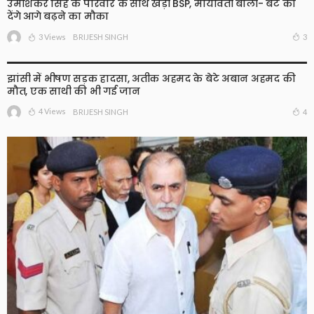
उमाशंकर सिंह के परिवार के साथ खड़ी BSP, मायावती बोलीं- बेटे को
देंगे आगे बढ़ने का मौका
3 Views
3
BRIJESH SINGH
झांसी में भीषण सड़क हादसा, अतीक अहमद के बेटे अबान अहमद की
मौत, एक साथी की भी गई जान
4 Views
4
BRIJESH SINGH