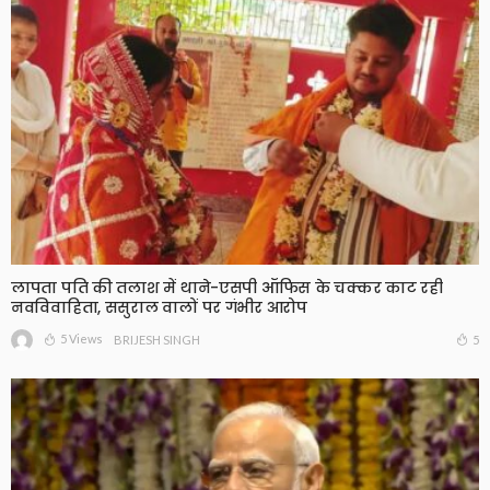
लापता पति की तलाश में थाने-एसपी ऑफिस के चक्कर काट रही
नवविवाहिता, ससुराल वालों पर गंभीर आरोप
5 Views
5
BRIJESH SINGH