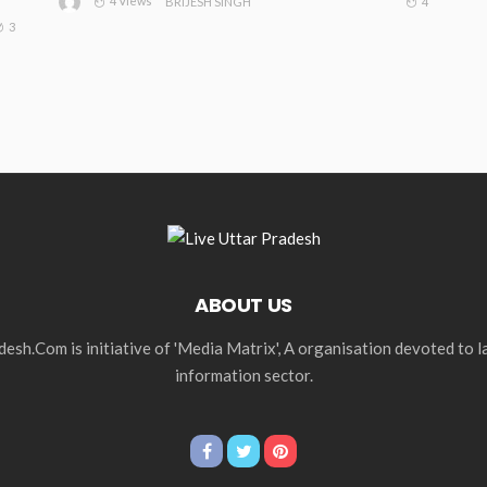
4 Views
4
BRIJESH SINGH
3
ABOUT US
esh.Com is initiative of 'Media Matrix', A organisation devoted to 
information sector.