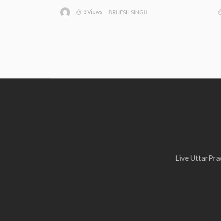
3 Views
BRIJESH SINGH
Live UttarPrad