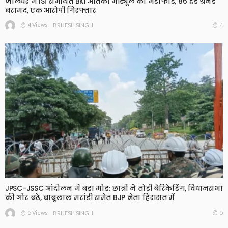
जालंधर में ISI समर्थित BKI आतंकी मॉड्यूल का भंडाफोड़, 86 हैंड ग्रेनेड
बरामद, एक आरोपी गिरफ्तार
4 Views
4
BRIJESH SINGH
JPSC-JSSC आंदोलन में बड़ा मोड़: छात्रों ने तोड़ी बैरिकेडिंग, विधानसभा
की ओर बढ़े, बाबूलाल मरांडी समेत BJP नेता हिरासत में
5 Views
5
BRIJESH SINGH