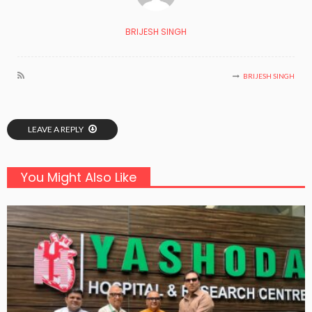
BRIJESH SINGH
BRIJESH SINGH
LEAVE A REPLY
You Might Also Like