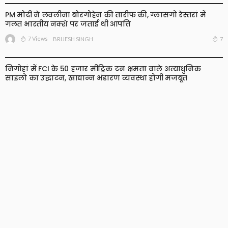
PM मोदी ने लवलीना बोरगोहेन की तारीफ की, ग्लासगो रेस्तरां में
गलत भारतीय नक्शे पर जताई थी आपत्ति
7 Views
7
BRIJESH SINGH
निगोहां में FCI के 50 हजार मीट्रिक टन क्षमता वाले अत्याधुनिक
साइलो का उद्घाटन, खाद्यान्न भंडारण व्यवस्था होगी मजबूत
6 Views
6
BRIJESH SINGH
Live Cricket Score