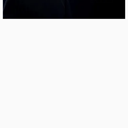
Meta को न्यू मेक्सिको कोर्ट का बड़ा झटका, युवाओं को नुकसान
पहुंचाने के मामले में करीब 5,000 करोड़ रुपये का जुर्माना
11 Views
11
BRIJESH SINGH