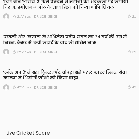
‘बिग बॉस ओटीटी 2’ फेम एक्ट्रेस ने महीनों की अटकलों पर लगाया
विराम, इमोशनल नोट के साथ रिश्ते को किया ऑफिशियल
21 Views
21
BRIJESH SINGH
‘गजनी’ और ‘लगान’ के अभिनेता प्रदीप रावत का 74 वर्ष की उम्र में
निधन, कैंसर से लंबी लड़ाई के बाद ली अंतिम सांस
29 Views
29
BRIJESH SINGH
‘लॉक अप 2’ में बड़ा ट्विस्ट: हर्षद चोपड़ा बने पहले फाइनलिस्ट, श्रेया
कालरा ने शिवांगी जोशी को किया बाहर
42 Views
42
BRIJESH SINGH
Live Cricket Score