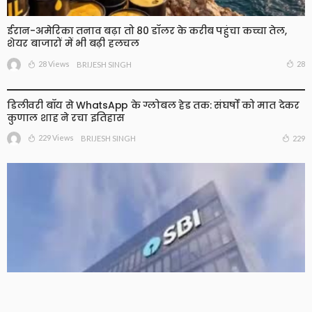
ईरान-अमेरिका तनाव बढ़ा तो 80 डॉलर के करीब पहुंचा कच्चा तेल,
शेयर बाजारों में भी बढ़ी हलचल
28 Views
28
BRIJESH SINGH
डिलीवरी बॉय से WhatsApp के ग्लोबल हेड तक: संघर्षों को मात देकर
कुणाल शाह ने रचा इतिहास
229 Views
229
BRIJESH SINGH