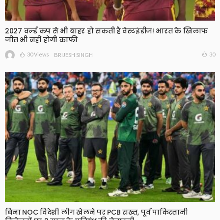
2027 वर्ल्ड कप से भी बाहर हो सकती है वेस्टइंडीज! भारत के खिलाफ
जीत भी नहीं होगी काफी
30 Views
30
BRIJESH SINGH
बिना NOC विदेशी लीग खेलने पर PCB सख्त, पूर्व पाकिस्तानी