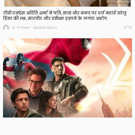
टीवी एक्ट्रेस अदिति शर्मा ने पति, सास और ननद पर दर्ज कराई घरेलू
हिंसा की FIR, मारपीट और स्त्रीधन हड़पने के लगाए आरोप
37 Views
37
BRIJESH SINGH
‘स्पाइडर-मैन: ब्रांड न्यू डे’ का बॉक्स ऑफिस पर धमाका, भारत में दो
दिन में 100 करोड़ क्लब में एंट्री