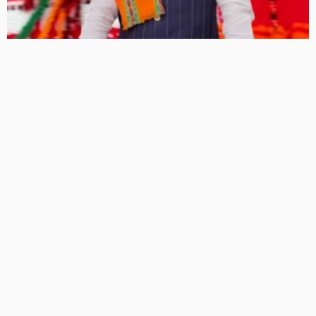
राष्ट्रीय हथकरघा दिवस पर PM मोदी की अपील: ‘GRWM’ वीडियो शेयर
कर बढ़ाएं स्वदेशी हैंडलूम की पहचान
19 Views
19
BRIJESH SINGH
NEET-UG 2026 पेपर लीक केस: CBI का बड़ा खुलासा, NTA के