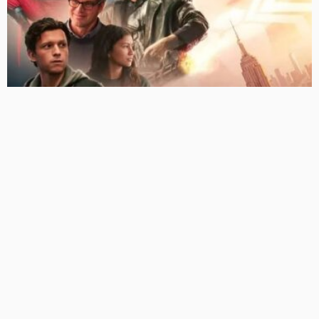
‘स्पाइडर-मैन: ब्रांड न्यू डे’ का बॉक्स ऑफिस पर धमाका, भारत में दो
दिन में 100 करोड़ क्लब में एंट्री
69 Views
69
BRIJESH SINGH