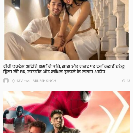
टीवी एक्ट्रेस अदिति शर्मा ने पति, सास और ननद पर दर्ज कराई घरेलू
हिंसा की FIR, मारपीट और स्त्रीधन हड़पने के लगाए आरोप
43 Views
43
BRIJESH SINGH