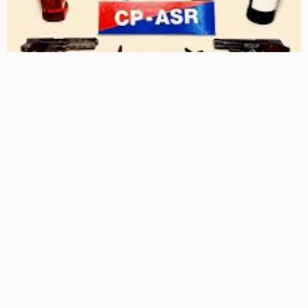
पंजाब पुलिस का बड़ा एक्शन: ISI समर्थित दो आतंकी मॉड्यूल ध्वस्त, 9
गिरफ्तार, हथियार, पेट्रोल बम और CCTV नेटवर्क बरामद
20 Views
20
BRIJESH SINGH