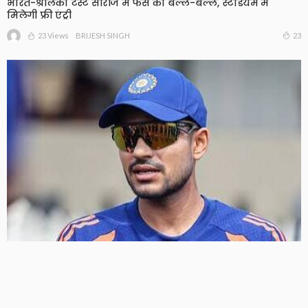
भारत-श्रीलंका टेस्ट सीरीज में फैंस की बल्ले-बल्ले, स्टेडियम में
मिलेगी फ्री एंट्री
23 Views
23
BRIJESH SINGH
श्रीलंका दौरे से पहले टीम इंडिया को झटका, चोटिल शुभमन गिल
वॉर्म-अप मैच से बाहर, KL राहुल संभालेंगे कप्तानी
27 Views
27
BRIJESH SINGH