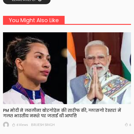
You Might Also Like
PM मोदी ने लवलीना बोरगोहेन की तारीफ की, ग्लासगो रेस्तरां में
गलत भारतीय नक्शे पर जताई थी आपत्ति
6 Views
6
BRIJESH SINGH