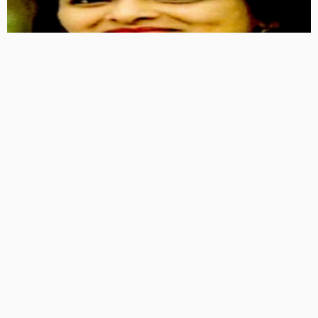
UAE से भारत लाई गई करोड़ों की ठगी की आरोपी विशाखा राठौड़, CBI
के ऑपरेशन में बड़ी सफलता
3 Views
3
BRIJESH SINGH