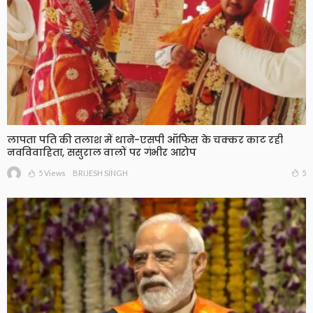
लापता पति की तलाश में थाने-एसपी ऑफिस के चक्कर काट रही
नवविवाहिता, ससुराल वालों पर गंभीर आरोप
5 Views
5
BRIJESH SINGH