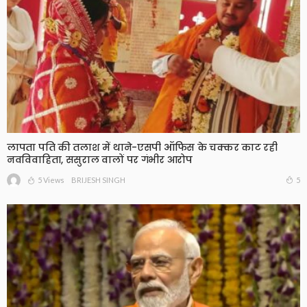
लापता पति की तलाश में थाने-एसपी ऑफिस के चक्कर काट रही
नवविवाहिता, ससुराल वालों पर गंभीर आरोप
5 Views
5
BRIJESH SINGH