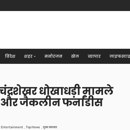
विदेश
शहर
मनोरंजन
खेल
व्यापार
लाइफस्टा
श चंद्रशेखर धोखाधड़ी मामले
 और जैकलीन फर्नांडीस
Entertainment
Top News
मुख्य समाचार