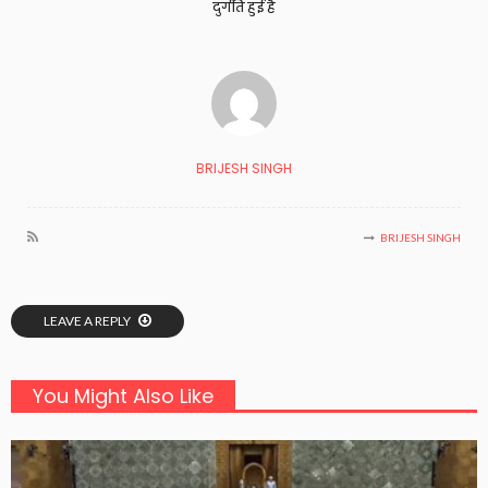
दुर्गति हुई है
BRIJESH SINGH
BRIJESH SINGH
LEAVE A REPLY
You Might Also Like