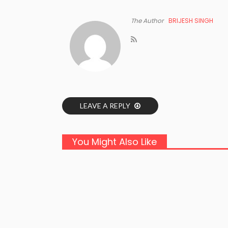
The Author
BRIJESH SINGH
LEAVE A REPLY
You Might Also Like