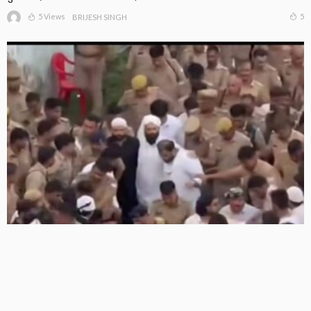
5 Views
5
BRIJESH SINGH
अतीक के बेटे अबान को पिता की कब्र के पास किया गया सुपुर्द-ए-
खाक, एक-दूसरे से लिपटकर रोए उमर, अली और एहजम
4 Views
4
BRIJESH SINGH