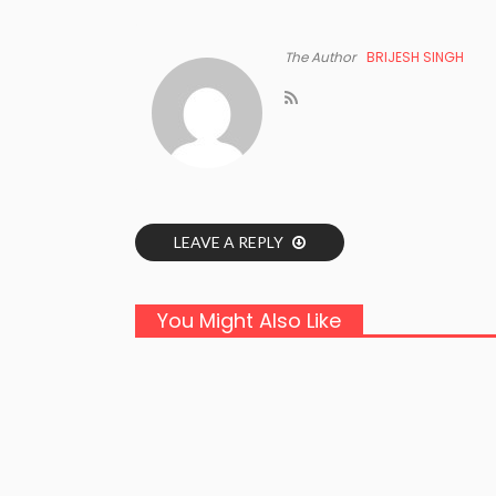
The Author
BRIJESH SINGH
LEAVE A REPLY
You Might Also Like