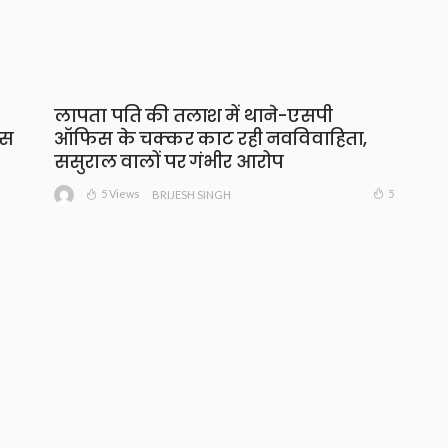
लापता पति की तलाश में थाने-एसपी
ंस
ऑफिस के चक्कर काट रही नवविवाहिता,
ससुराल वालों पर गंभीर आरोप
5 Views
5
BRIJESH SINGH