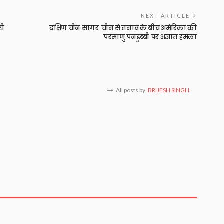
NEXT ARTICLE
री
दक्षिण चीन सागरः चीन से तनाव के बीच अमेरिका की
परमाणु पनडुब्बी पर अज्ञात हमला
All posts by
BRIJESH SINGH