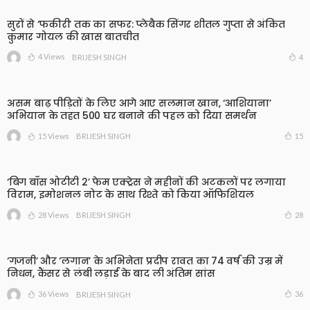
सुरों से ‘फकीरी’ तक का सफर: प्लेबैक सिंगर शीतल गुप्ता से अंकित
कुमार गोयल की खास बातचीत
4 Views
4
BRIJESH SINGH
असम बाढ़ पीड़ितों के लिए आगे आए सलमान खान, ‘आशियाना’
अभियान के तहत 500 घर बनाने की पहल को दिया समर्थन
15 Views
15
BRIJESH SINGH
‘बिग बॉस ओटीटी 2’ फेम एक्ट्रेस ने महीनों की अटकलों पर लगाया
विराम, इमोशनल नोट के साथ रिश्ते को किया ऑफिशियल
28 Views
28
BRIJESH SINGH
‘गजनी’ और ‘लगान’ के अभिनेता प्रदीप रावत का 74 वर्ष की उम्र में
निधन, कैंसर से लंबी लड़ाई के बाद ली अंतिम सांस
36 Views
36
BRIJESH SINGH