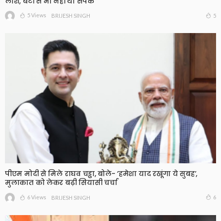
लाश, बेटी से भी नहीं था संपर्क
5 Views
5
BRIJESH SINGH
पीएम मोदी से मिले राघव चड्ढा, बोले- ‘हमेशा याद रखूंगा ये सुबह’,
मुलाकात को लेकर बढ़ी सियासी चर्चा
6 Views
6
BRIJESH SINGH