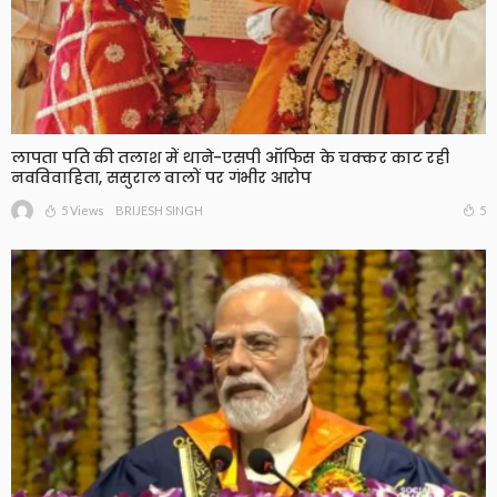
लापता पति की तलाश में थाने-एसपी ऑफिस के चक्कर काट रही
नवविवाहिता, ससुराल वालों पर गंभीर आरोप
5 Views
5
BRIJESH SINGH