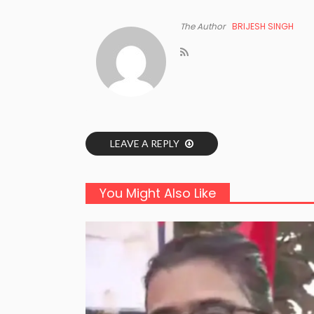
The Author
BRIJESH SINGH
LEAVE A REPLY
You Might Also Like