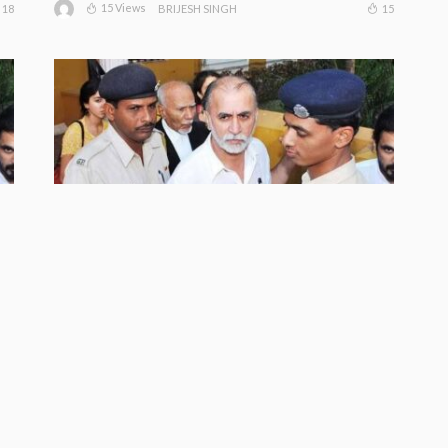
15 Views
18
15
BRIJESH SINGH
तरुण तेजपाल को बॉम्बे हाईकोर्ट से बड़ा
झटका, 2013 यौन उत्पीड़न मामले में दोषी
करार
13 Views
14
13
BRIJESH SINGH