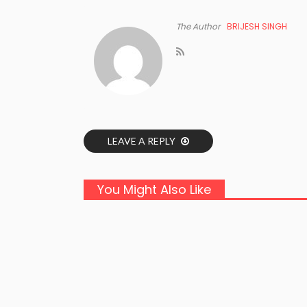
The Author
BRIJESH SINGH
LEAVE A REPLY
You Might Also Like