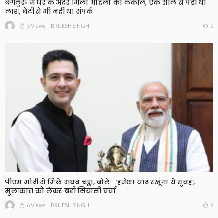
बेंगलुरु में घर के अंदर मिला महिला का कंकाल, एक साल से पड़ी थी
लाश, बेटी से भी नहीं था संपर्क
5 Views
5
BRIJESH SINGH
पीएम मोदी से मिले राघव चड्ढा, बोले- ‘हमेशा याद रखूंगा ये सुबह’,
मुलाकात को लेकर बढ़ी सियासी चर्चा
6 Views
6
BRIJESH SINGH