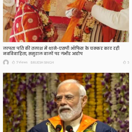
लापता पति की तलाश में थाने-एसपी ऑफिस के चक्कर काट रही
नवविवाहिता, ससुराल वालों पर गंभीर आरोप
5 Views
5
BRIJESH SINGH