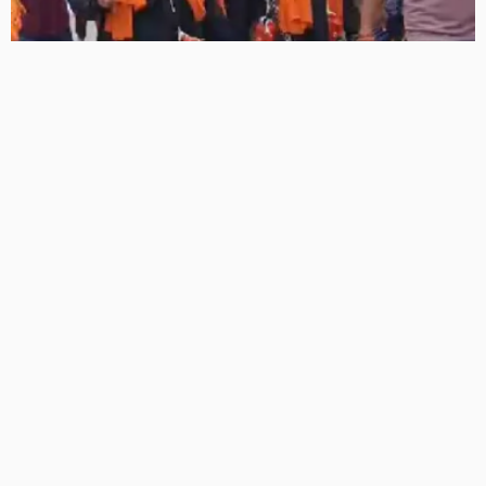
मुजफ्फरनगर में चर्चा का विषय बनीं दो महिलाओं की कांवड़ यात्रा,
हरिद्वार से गंगाजल लेकर पहुंचीं, सनातन अपनाने का किया दावा
8 Views
8
BRIJESH SINGH
राष्ट्रीय हथकरघा दिवस पर CM योगी का बड़ा ऐलान, संत कबीर
टेक्सटाइल पार्क बनेगा, बुनकरों को सौंपे सहायता चेक