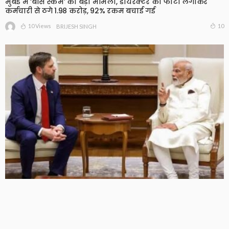
मुंबई में ‘बॉस स्कैम’ का बड़ा मामला, डायरेक्टर की फोटो लगाकर
कर्मचारी से ठगे 1.98 करोड़, 92% रकम बचाई गई
10 Views
10
BRIJESH SINGH
PM मोदी से JD वेंस की फोन पर बातचीत, भारत-अमेरिका रिश्तों पर
हुई चर्चा, रूसी तेल को लेकर बढ़ा दबाव
6 Views
6
BRIJESH SINGH