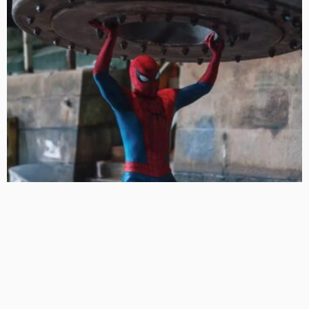
‘स्पाइडर-मैन: ब्रांड न्यू डे’ का धमाकेदार आगाज़, भारत में हॉलीवुड
फिल्मों की सबसे बड़ी ओपनिंग; ‘एवेंजर्स: एंडगेम’ का रिकॉर्ड टूटा
47 Views
47
BRIJESH SINGH