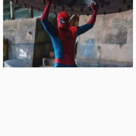
‘स्पाइडर-मैन: ब्रांड न्यू डे’ का धमाकेदार आगाज़, भारत में हॉलीवुड
फिल्मों की सबसे बड़ी ओपनिंग; ‘एवेंजर्स: एंडगेम’ का रिकॉर्ड टूटा
53 Views
53
BRIJESH SINGH