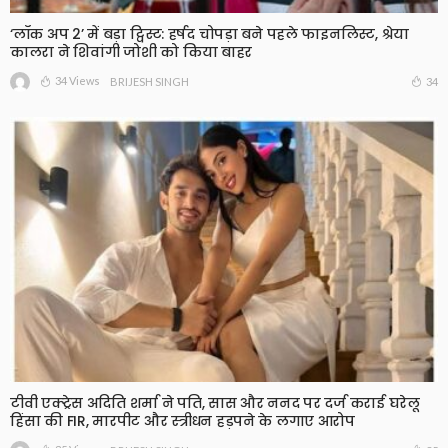
‘लॉक अप 2’ में बड़ा ट्विस्ट: हर्षद चोपड़ा बने पहले फाइनलिस्ट, श्रेया
कालरा ने शिवांगी जोशी को किया बाहर
34 Views
34
BRIJESH SINGH
टीवी एक्ट्रेस अदिति शर्मा ने पति, सास और ननद पर दर्ज कराई घरेलू
हिंसा की FIR, मारपीट और स्त्रीधन हड़पने के लगाए आरोप