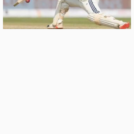
श्रीलंका दौरे पर इतिहास रच सकते हैं ऋषभ पंत, टेस्ट क्रिकेट में 100
छक्के लगाने वाले पहले भारतीय बनने से सिर्फ 3 कदम दूर
39 Views
39
BRIJESH SINGH